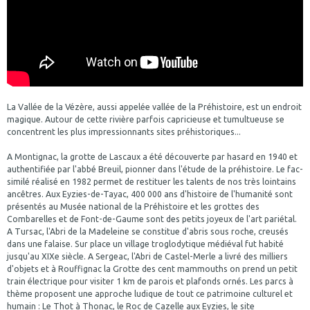
La Vallée de la Vézère, aussi appelée vallée de la Préhistoire, est un endroit
magique. Autour de cette rivière parfois capricieuse et tumultueuse se
concentrent les plus impressionnants sites préhistoriques...
A Montignac, la grotte de Lascaux a été découverte par hasard en 1940 et
authentifiée par l'abbé Breuil, pionner dans l'étude de la préhistoire. Le fac-
similé réalisé en 1982 permet de restituer les talents de nos très lointains
ancêtres. Aux Eyzies-de-Tayac, 400 000 ans d'histoire de l'humanité sont
présentés au Musée national de la Préhistoire et les grottes des
Combarelles et de Font-de-Gaume sont des petits joyeux de l'art pariétal.
A Tursac, l'Abri de la Madeleine se constitue d'abris sous roche, creusés
dans une falaise. Sur place un village troglodytique médiéval fut habité
jusqu'au XIXe siècle. A Sergeac, l'Abri de Castel-Merle a livré des milliers
d'objets et à Rouffignac la Grotte des cent mammouths on prend un petit
train électrique pour visiter 1 km de parois et plafonds ornés. Les parcs à
thème proposent une approche ludique de tout ce patrimoine culturel et
humain : Le Thot à Thonac, le Roc de Cazelle aux Eyzies, le site