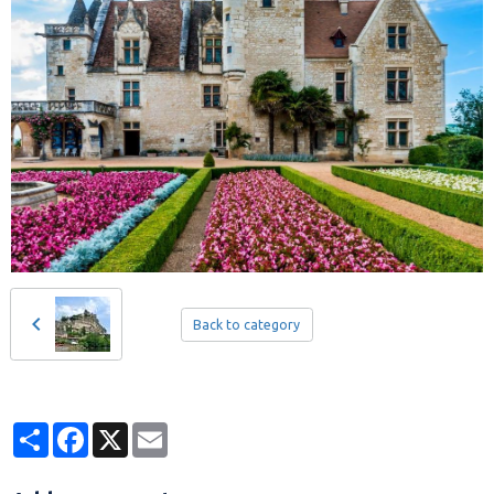
Back to category
Partager
Facebook
X
Email