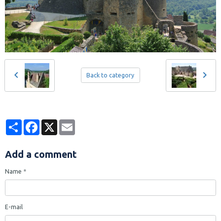
Back to category
Partager
Facebook
X
Email
Add a comment
Name
E-mail