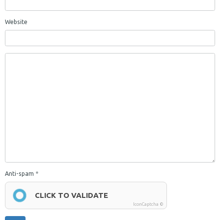
Website
Anti-spam
CLICK TO VALIDATE
IconCaptcha ©