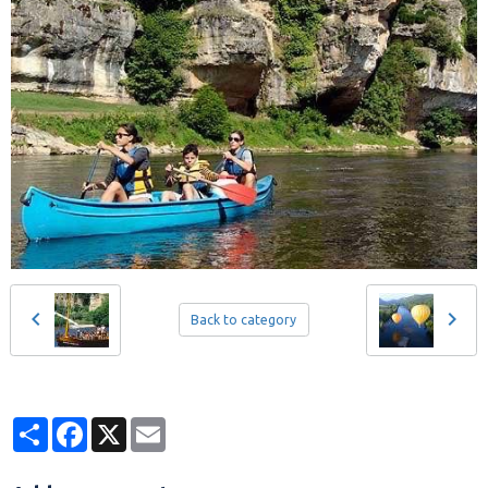
Back to category
Partager
Facebook
X
Email