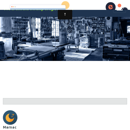
Notremaisonenperigord.com
Marnac