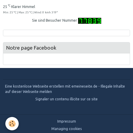
°C
25
Klarer Himmel
Min: 25 °C | Max: 25 °C | Wind: 8 kmh 319°
Sie sind Besucher Nummer
Notre page Facebook
Eine kostenlose Webseite erstellen
mit emeineseite.de -
Illegale Inhalte
auf dieser Webseite melden
Signaler un contenu illicite sur ce site
Impressum
Managing cookies