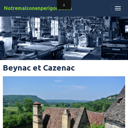
Notremaisonenperigord.com
Beynac et Cazenac