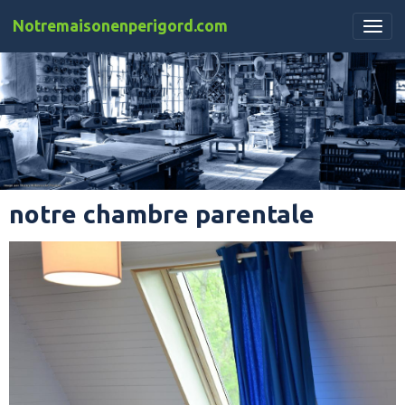
Notremaisonenperigord.com
notre chambre parentale